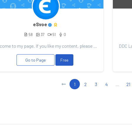
eSvoe
58
37
51
0
Welcome to my page. If you like my content, please consider support. Any donation will be well recei...
Go to Page
Free
1
2
3
4
...
21