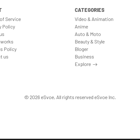
T
CATEGORIES
of Service
Video & Animation
y Policy
Anime
us
Auto & Moto
 works
Beauty & Style
s Policy
Bloger
t us
Business
Explore
© 2026 eSvoe, All rights reserved eSvoe Inc.