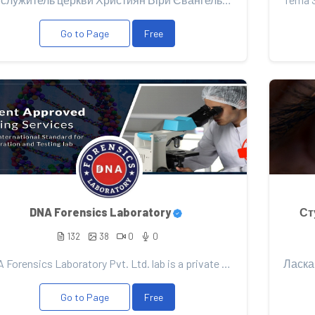
Go to Page
Free
DNA Forensics Laboratory
Ст
132
38
0
0
DNA Forensics Laboratory Pvt. Ltd. lab is a private DNA testing company in Delhi that specializes in...
Go to Page
Free