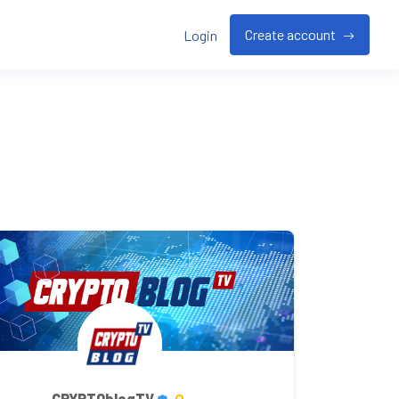
Create account
Login
CRYPTOblogTV