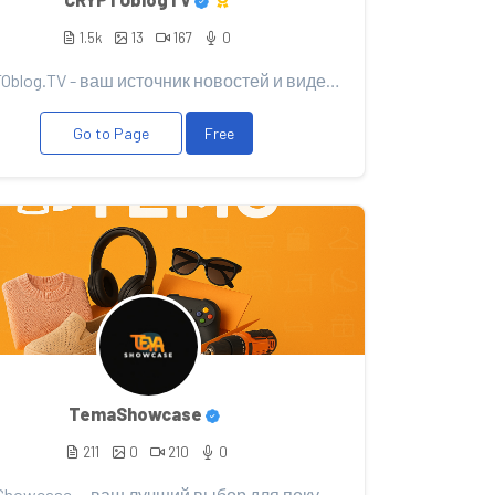
1.5k
13
167
0
CRYPTOblog.TV - ваш источник новостей и видео-блога о мире криптовалют и блокчейна! Мы - команда энт...
Go to Page
Free
TemaShowcase
211
0
210
0
Tema Showcase — ваш лучший выбор для покупок на платформе Temu! 🎉