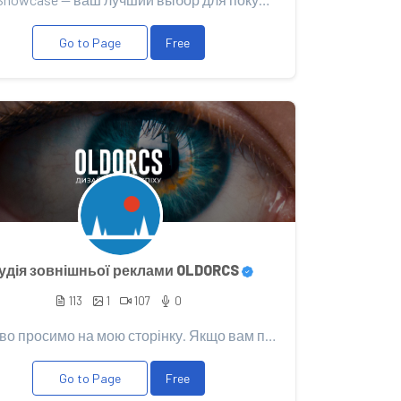
Go to Page
Free
удія зовнішньої реклами OLDORCS
113
1
107
0
Ласкаво просимо на мою сторінку. Якщо вам подобається мій контент, то підтримайте його Вашим донатом...
Go to Page
Free