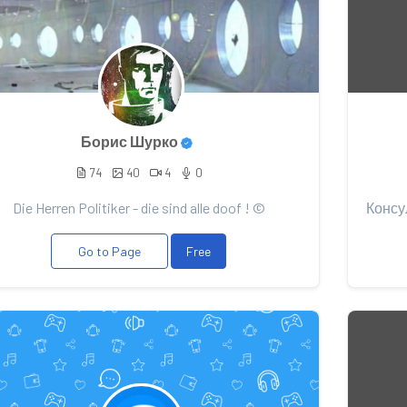
Борис Шурко
74
40
4
0
Die Herren Politiker - die sind alle doof ! ©
Go to Page
Free