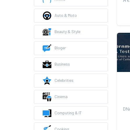
Auto & Moto
Beauty & Style
Bloger
Business
Celebrities
Cinema
Computing & IT
Cooking