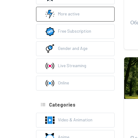
More active
Free Subscription
Gender and Age
Live Streaming
Online
Categories
Video & Animation
Anime