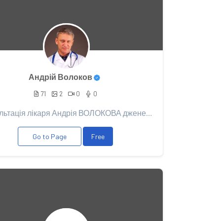
Андрій Волоков
71
2
0
0
Консультація лікаря Андрія ВОЛОКОВА дженериками для потенції потрібна у разі: - проблеми із досягн...
Go to Page
Free