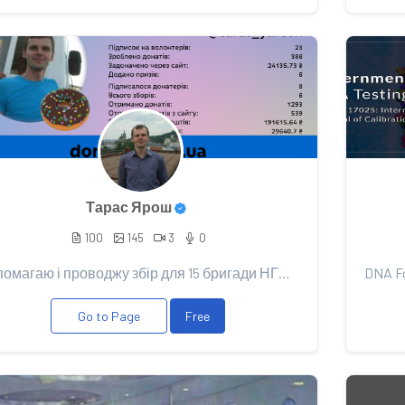
Тарас Ярош
100
145
3
0
Допомагаю і проводжу збір для 15 бригади НГУ "Кара-Даг" , 1 БОП PayPal t.yarosch@gmail.com Приват...
Go to Page
Free