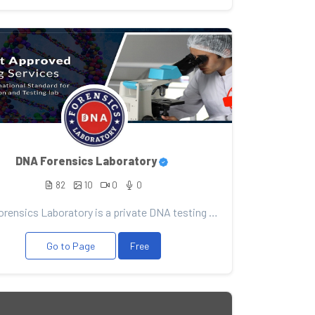
DNA Forensics Laboratory
82
10
0
0
DNA Forensics Laboratory is a private DNA testing company specialized in offering confidential, accu...
Go to Page
Free