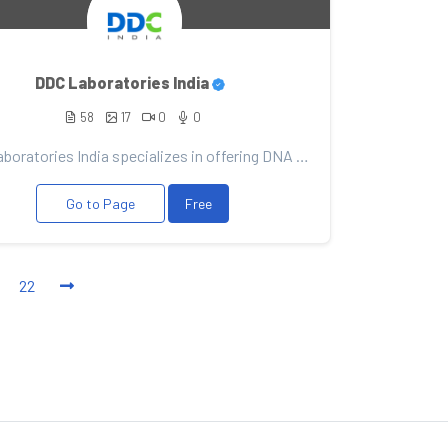
DDC Laboratories India
58
17
0
0
DDC Laboratories India specializes in offering DNA Tests for Immigration purposes. Call: +91 8010177...
Go to Page
Free
22