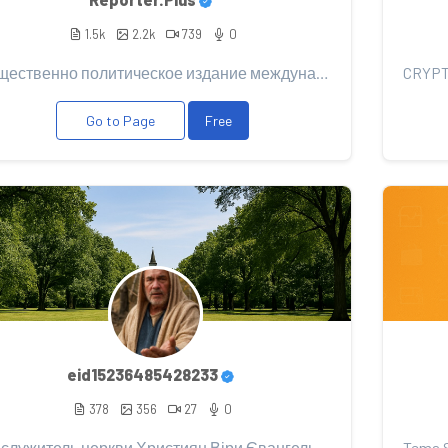
1.5k
2.2k
739
0
Общественно политическое издание международного объединения общественных журналистов.
Go to Page
Free
eid15236485428233
378
356
27
0
Я є служитель церкви Християн Віри Євангельської України