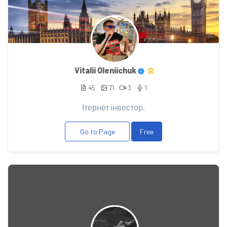
Vitalii Oleniichuk
45
71
3
1
Ітернет інвестор.
Go to Page
Free