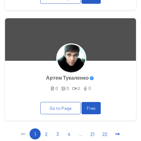
Артем Тукаленко
0
0
0
0
Go to Page
Free
1
2
3
4
...
21
22