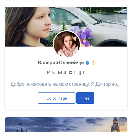
Валерия Оленийчук
15
31
1
0
Добро пожаловать на мою страницу. Я Диктор новостей в @cryptoblogtv
Go to Page
Free