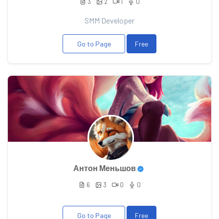
3
2
1
0
SMM Developer
Go to Page
Free
Антон Меньшов
6
3
0
0
Go to Page
Free