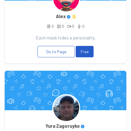
Alex
0
0
0
0
Each mask hides a personality.
Go to Page
Free
Yura Zagoruyko