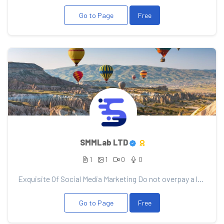
Go to Page
Free
SMMLab LTD
1
1
0
0
Exquisite Of Social Media Marketing Do not overpay a lot of money for unworkable advertising from d...
Go to Page
Free