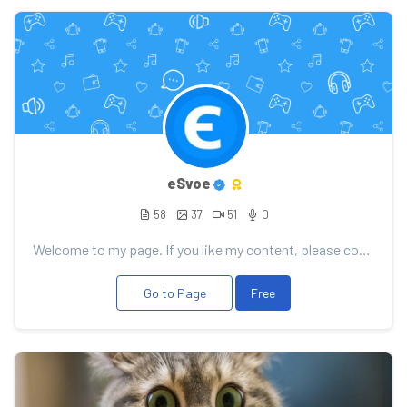
eSvoe
58
37
51
0
Welcome to my page. If you like my content, please consider support. Any donation will be well recei...
Go to Page
Free