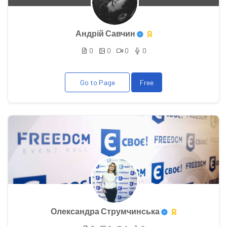
Андрій Савчин
0
0
0
0
Go to Page
Free
Олександра Струмчинська