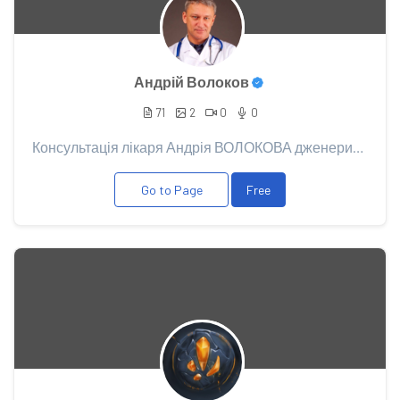
Андрій Волоков
71
2
0
0
Консультація лікаря Андрія ВОЛОКОВА дженериками для потенції потрібна у разі: - проблеми із досягн...
Go to Page
Free