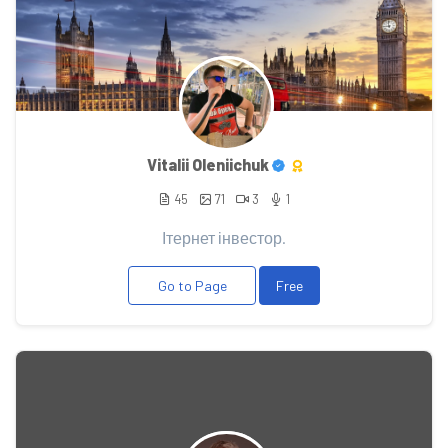
Vitalii Oleniichuk
45
71
3
1
Ітернет інвестор.
Go to Page
Free