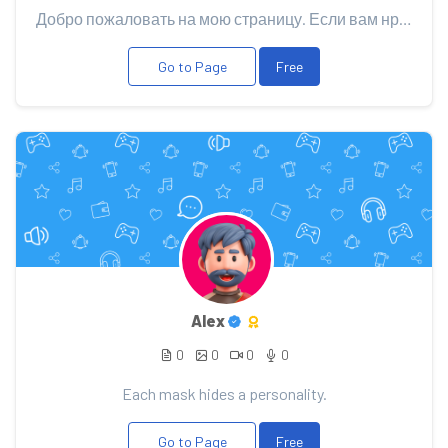
Добро пожаловать на мою страницу. Если вам нравится мой контент, то поддержите его Вашим донатом, эт...
Go to Page
Free
Alex
0
0
0
0
Each mask hides a personality.
Go to Page
Free