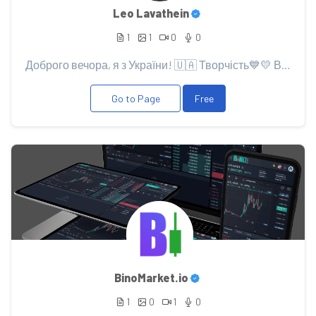
Leo Lavathein
1
1
0
0
Доброго вечора, я з України! 🇺🇦 Творчість💙💛 Все Буде Добре⏳For all Time - Always Artist 🎨 Writer...
Go to Page
Free
BinoMarket.io
1
0
1
0