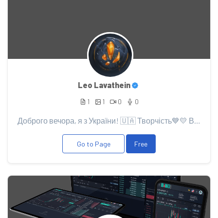
Leo Lavathein
1
1
0
0
Доброго вечора, я з України! 🇺🇦 Творчість💙💛 Все Буде Добре⏳For all Time - Always Artist 🎨 Writer...
Go to Page
Free