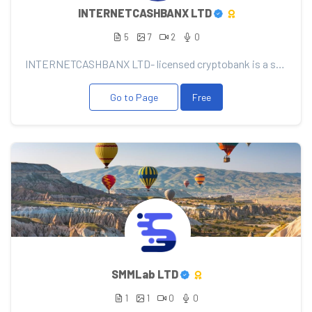
INTERNETCASHBANX LTD
5
7
2
0
INTERNETCASHBANX LTD- licensed cryptobank is a safe, functional and convenient tool for investing an...
Go to Page
Free
SMMLab LTD
1
1
0
0