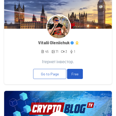
Vitalii Oleniichuk
45
71
3
1
Ітернет інвестор.
Go to Page
Free