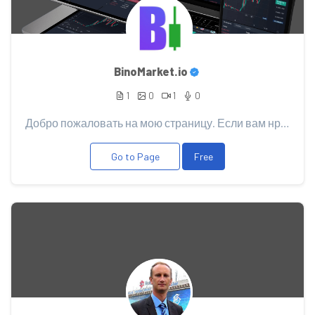
BinoMarket.io
1
0
1
0
Добро пожаловать на мою страницу. Если вам нравится мой контент, то поддержите его Вашим донатом, эт...
Go to Page
Free