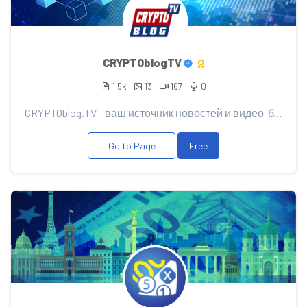
CRYPTOblogTV
1.5k
13
167
0
CRYPTOblog.TV - ваш источник новостей и видео-блога о мире криптовалют и блокчейна! Мы - команда энт...
Go to Page
Free