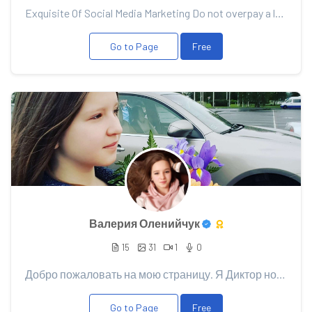
Exquisite Of Social Media Marketing Do not overpay a lot of money for unworkable advertising from d...
Go to Page
Free
Валерия Оленийчук
15
31
1
0
Добро пожаловать на мою страницу. Я Диктор новостей в @cryptoblogtv
Go to Page
Free