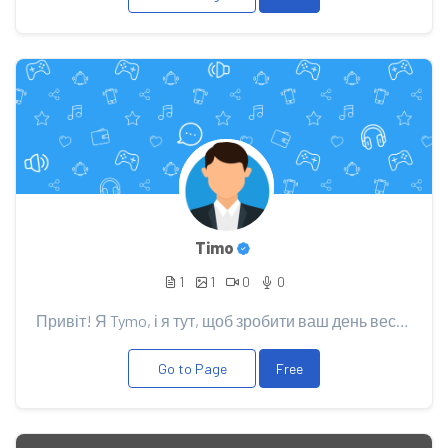
Timo
1
1
0
0
Привіт! Я Tymo, і я тут, щоб зробити ваш день веселішим! Мої суперсили розкриваються у [ваша галузь]...
Go to Page
Free