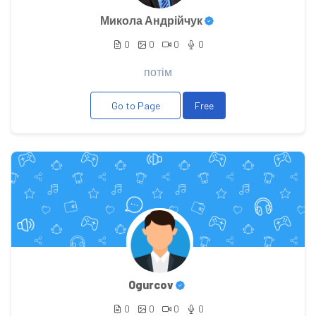
Микола Андрійчук
0
0
0
0
потім
Go to Page
Free
Ogurcov
0
0
0
0