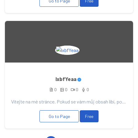
Go to Page
Free
lxbfYeaa
0
0
0
0
Vítejte na mé stránce. Pokud se vám můj obsah líbí, podpořte ho svým příspěvkem, díky němu vás budu...
Go to Page
Free