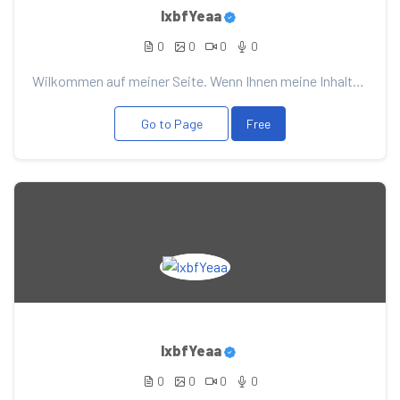
lxbfYeaa
0
0
0
0
Wilkommen auf meiner Seite. Wenn Ihnen meine Inhalte gefallen, unterstützen Sie sie mit Ihrer Spende...
Go to Page
Free
lxbfYeaa
0
0
0
0