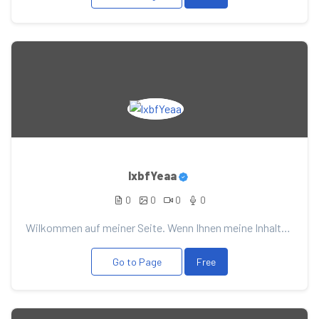
lxbfYeaa
0
0
0
0
Wilkommen auf meiner Seite. Wenn Ihnen meine Inhalte gefallen, unterstützen Sie sie mit Ihrer Spende...
Go to Page
Free