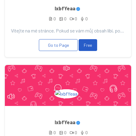
lxbfYeaa
0
0
0
0
Vítejte na mé stránce. Pokud se vám můj obsah líbí, podpořte ho svým příspěvkem, díky němu vás budu...
Go to Page
Free
lxbfYeaa
0
0
0
0