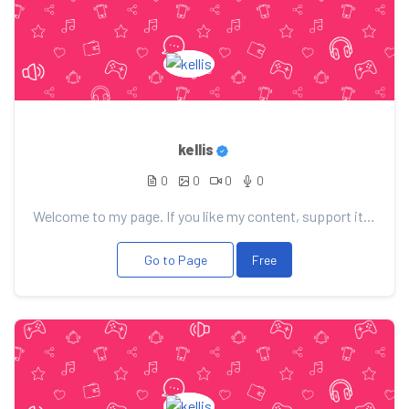
kellis
0
0
0
0
Welcome to my page. If you like my content, support it with your donation, it will allow me to pleas...
Go to Page
Free