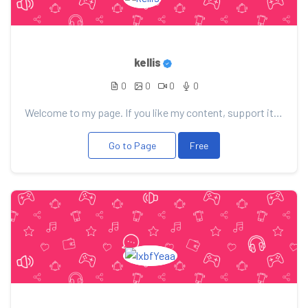
kellis
0
0
0
0
Welcome to my page. If you like my content, support it with your donation, it will allow me to pleas...
Go to Page
Free