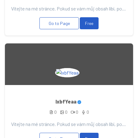
Vítejte na mé stránce. Pokud se vám můj obsah líbí, podpořte ho svým příspěvkem, díky němu vás budu...
Go to Page
Free
lxbfYeaa
0
0
0
0
Vítejte na mé stránce. Pokud se vám můj obsah líbí, podpořte ho svým příspěvkem, díky němu vás budu...