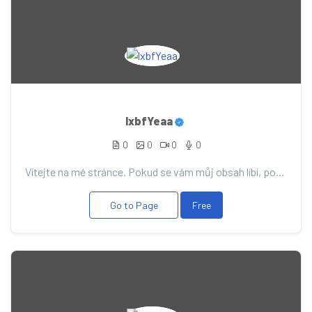
lxbfYeaa
0
0
0
0
Vítejte na mé stránce. Pokud se vám můj obsah líbí, podpořte ho svým příspěvkem, díky němu vás budu...
Go to Page
Free