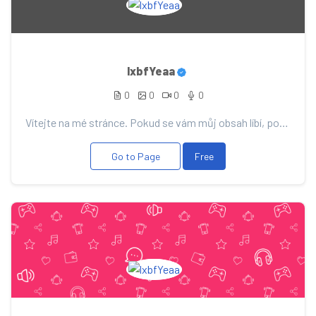
lxbfYeaa
0
0
0
0
Vítejte na mé stránce. Pokud se vám můj obsah líbí, podpořte ho svým příspěvkem, díky němu vás budu...
Go to Page
Free