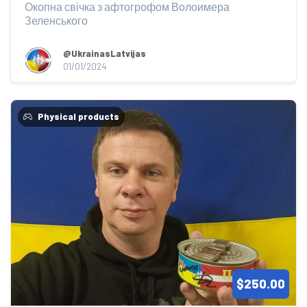
Окопна свічка з афтогрофом Волоимера 
Зеленського
@UkrainasLatvijas
01/01/2024
Physical products
$250.00