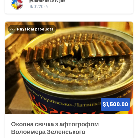
@UkrainasLatvijas
01/01/2024
Physical products
$1,500.00
Окопна свічка з афтогрофом 
Волоимера Зеленського