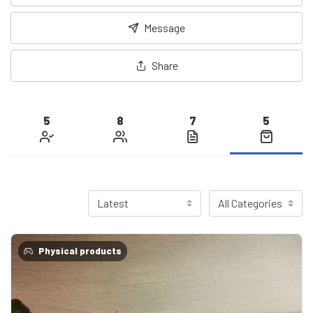
Message
Share
5
8
7
5
Physical products