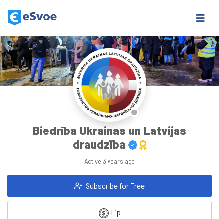
Biedrība Ukrainas un Latvijas
draudzība
Active
3 years ago
Subscribe for Free
Tip